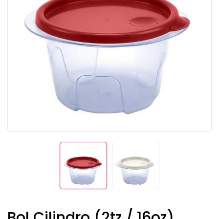
Bol Cilindro (2tz / 16oz)