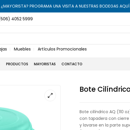
¿MAYORISTA? PROGRAMA UNA VISITA A NUESTRAS BODEGAS AQUÍ
(506) 4052 5999
ajas
Muebles
Artículos Promocionales
S
PRODUCTOS
MAYORISTAS
CONTACTO
Bote Cilíndric
Bote cilíndrico AQ (110 o
con tapadera con cierre 
y lavarse en la parte supe