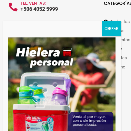
TEL. VENTAS:
CATEGORÍA
+506 4052 5999
Todos los
WHATSAPP VENTAS:
+506 7209 0252
Ofertas
Alimentos
Hogar
Muebles
Guateplast Costa Rica.
Higiene
Fabricante y distribuidor de productos
Otros
plásticos.
Venta de productos plásticos por mayor en
Costa Rica. Más de 300 productos
disponibles.