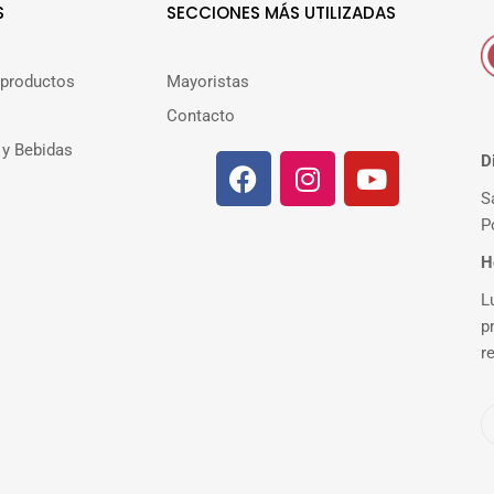
S
SECCIONES MÁS UTILIZADAS
 productos
Mayoristas
Contacto
 y Bebidas
D
S
P
H
L
p
r