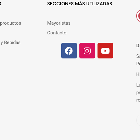
S
SECCIONES MÁS UTILIZADAS
 productos
Mayoristas
Contacto
 y Bebidas
D
S
P
H
L
p
r