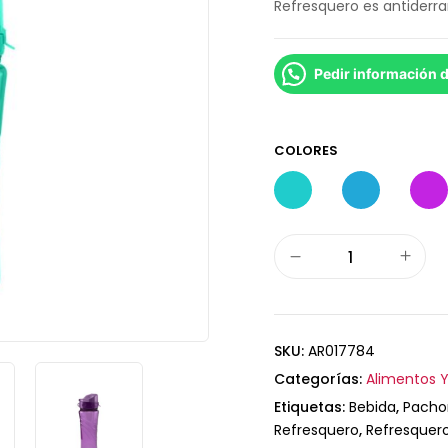
Refresquero es antiderra
Pedir información 
COLORES
SKU:
AR017784
Categorías:
Alimentos Y
Etiquetas:
Bebida
,
Pacho
Refresquero
,
Refresquer