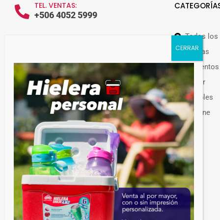
TEL. VENTAS:
CATEGORÍA
+506 4052 5999
Todos los
WHATSAPP VENTAS:
+506 7209 0252
Ofertas
Alimentos
Hogar
Muebles
Guateplast Costa Rica.
Higiene
Fabricante y distribuidor de productos
Otros
plásticos.
Venta de productos plásticos por mayor en
Costa Rica. Más de 300 productos
disponibles.