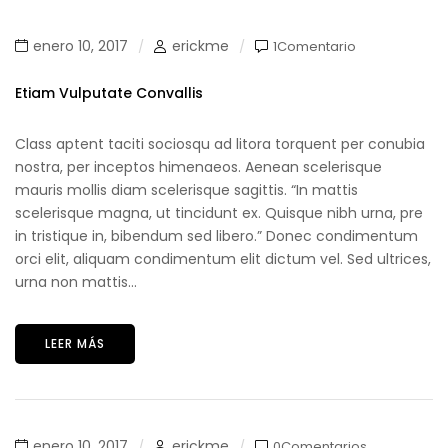
enero 10, 2017
erickme
1Comentario
Etiam Vulputate Convallis
Class aptent taciti sociosqu ad litora torquent per conubia
nostra, per inceptos himenaeos. Aenean scelerisque
mauris mollis diam scelerisque sagittis. “In mattis
scelerisque magna, ut tincidunt ex. Quisque nibh urna, pre
in tristique in, bibendum sed libero.” Donec condimentum
orci elit, aliquam condimentum elit dictum vel. Sed ultrices,
urna non mattis...
LEER MÁS
enero 10, 2017
erickme
0Comentarios