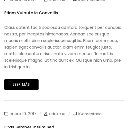
Etiam Vulputate Convallis
Class aptent taciti sociosqu ad litora torquent per conubia
nostra, per inceptos himenaeos. Aenean scelerisque
mauris mollis diam scelerisque sagittis. Etiam commodo,
sapien eget convallis auctor, diam enim feugiat justo,
mattis elementum risus nulla viverra neque. “In mattis
scelerisque magna, ut tincidunt ex. Quisque nibh urna, pre
in tristique in,...
LEER MÁS
enero 10, 2017
erickme
1Comentario
Cras Semper Ipsum Sed