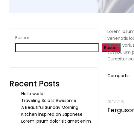
Lorem ipsum 
Buscar
venenatis lob
finibus vari
Buscar
vestibulum pe
Curabitur eu
Compartir:
Recent Posts
Hello world!
Traveling Solo Is Awesome
PREVIOUS
A Beautiful Sunday Morning
Ferguso
Kitchen inspired on Japanese
Lorem ipsum dolor sit amet enim