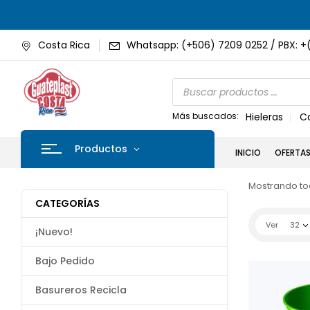
Costa Rica
Whatsapp: (+506) 7209 0252 / PBX: +
Más buscados:
Hieleras
C
Productos
INICIO
OFERTA
Mostrando tod
CATEGORÍAS
Ver
32
¡Nuevo!
Bajo Pedido
Basureros Recicla