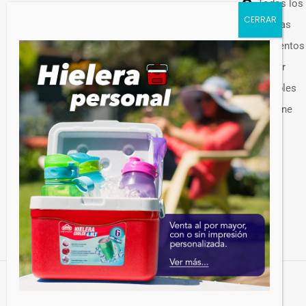
Todos los
WHATSAPP VENTAS:
+506 7209 0252
Ofertas
Alimentos
Hogar
Muebles
Guateplast Costa Rica.
Higiene
Fabricante y distribuidor de productos
Otros
plásticos.
Venta de productos plásticos por mayor en
Costa Rica. Más de 300 productos
disponibles.
© Guateplast, S.A. – Guatemala C.A. – 2024