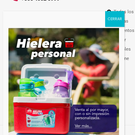
Todos los
WHATSAPP VENTAS:
+506 7209 0252
Ofertas
Alimentos
Hogar
Muebles
Guateplast Costa Rica.
Higiene
Fabricante y distribuidor de productos
Otros
plásticos.
Venta de productos plásticos por mayor en
Costa Rica. Más de 300 productos
disponibles.
© Guateplast, S.A. – Guatemala C.A. – 2024