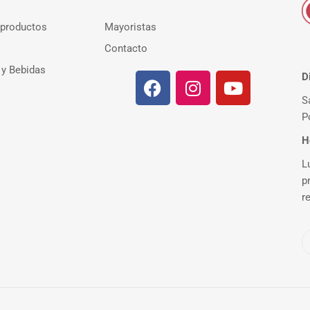
 productos
Mayoristas
Contacto
 y Bebidas
D
S
P
H
L
p
r