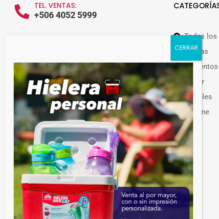
TEL. VENTAS:
CATEGORÍA
+506 4052 5999
Todos los
WHATSAPP VENTAS:
+506 7209 0252
Ofertas
Alimentos
Hogar
Muebles
Guateplast Costa Rica.
Higiene
Fabricante y distribuidor de productos
Otros
plásticos.
Venta de productos plásticos por mayor en
Costa Rica. Más de 300 productos
disponibles.