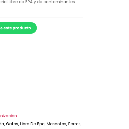
erial Libre de BPA y de contaminantes
de este producto
nización
da
,
Gatos
,
Libre De Bpa
,
Mascotas
,
Perros
,