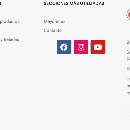
S
SECCIONES MÁS UTILIZADAS
 productos
Mayoristas
Contacto
 y Bebidas
D
S
P
H
L
p
r