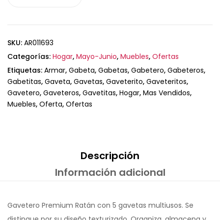
SKU:
AR011693
Categorías:
Hogar
,
Mayo-Junio
,
Muebles
,
Ofertas
Etiquetas:
Armar
,
Gabeta
,
Gabetas
,
Gabetero
,
Gabeteros
,
Gabetitas
,
Gaveta
,
Gavetas
,
Gaveterito
,
Gaveteritos
,
Gavetero
,
Gaveteros
,
Gavetitas
,
Hogar
,
Mas Vendidos
,
Muebles
,
Oferta
,
Ofertas
Descripción
Información adicional
Gavetero Premium Ratán con 5 gavetas multiusos. Se
distingue por su diseño texturizado. Organiza, almacena y