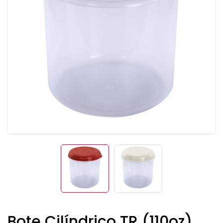
Bote Cilíndrico TR (110oz)