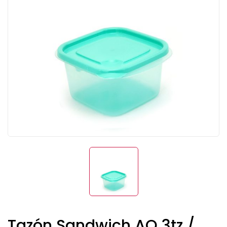
Tazón Sandwich AQ 3tz /