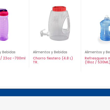
y Bebidas
Alimentos y Bebidas
Alimentos y B
t / 23oz -700ml
Chorro fiestero (4.8 L)
Refresquero 
TR.
(18oz / 530ML