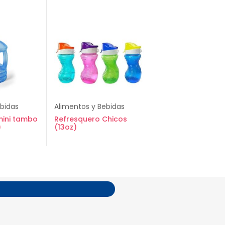
ebidas
Alimentos y Bebidas
mini tambo
Refresquero Chicos
)
(13oz)