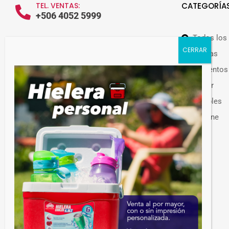
TEL. VENTAS:
CATEGORÍA
+506 4052 5999
Todos los
WHATSAPP VENTAS:
+506 7209 0252
Ofertas
Alimentos
Hogar
Muebles
Guateplast Costa Rica.
Higiene
Fabricante y distribuidor de productos
Otros
plásticos.
Venta de productos plásticos por mayor en
Costa Rica. Más de 300 productos
disponibles.