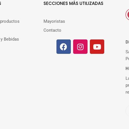
S
SECCIONES MÁS UTILIZADAS
 productos
Mayoristas
Contacto
 y Bebidas
D
S
P
H
L
p
r