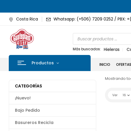
Costa Rica
Whatsapp: (+506) 7209 0252 / PBX: +
Más buscados:
Hieleras
C
Productos
INICIO
OFERTA
Mostrando tod
CATEGORÍAS
Ver
16
¡Nuevo!
Bajo Pedido
Basureros Recicla