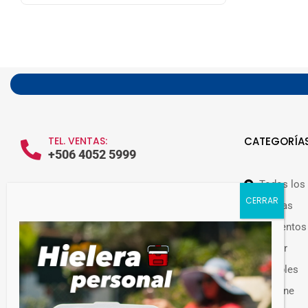
TEL. VENTAS:
CATEGORÍA
+506 4052 5999
Todos los
WHATSAPP VENTAS:
+506 7209 0252
Ofertas
Alimentos
Hogar
Muebles
Guateplast Costa Rica.
Higiene
Fabricante y distribuidor de productos