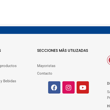
S
SECCIONES MÁS UTILIZADAS
 productos
Mayoristas
Contacto
 y Bebidas
D
S
P
H