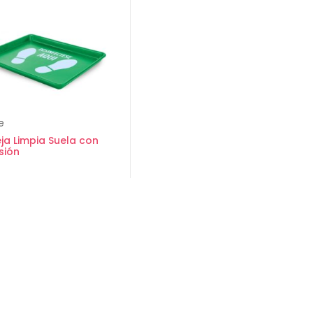
e
ja Limpia Suela con
sión