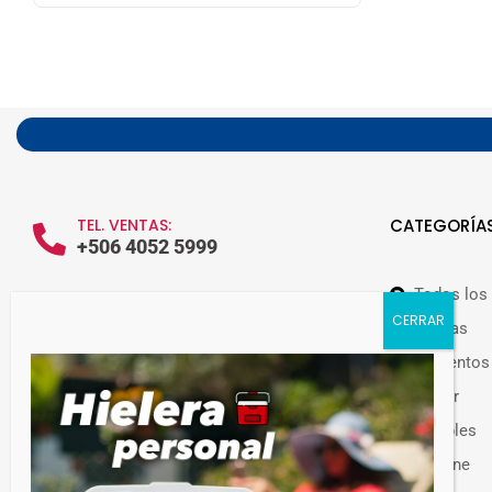
TEL. VENTAS:
CATEGORÍA
+506 4052 5999
Todos los
WHATSAPP VENTAS:
+506 7209 0252
Ofertas
Alimentos
Hogar
Muebles
Guateplast Costa Rica.
Higiene
Fabricante y distribuidor de productos