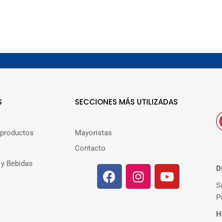
S
SECCIONES MÁS UTILIZADAS
 productos
Mayoristas
Contacto
 y Bebidas
D
S
P
H