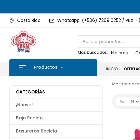
Costa Rica
Whatsapp: (+506) 7209 0252 / PBX: +
Más buscados:
Hieleras
C
Productos
INICIO
OFERTA
Mostrando tod
CATEGORÍAS
Ver
16
¡Nuevo!
Bajo Pedido
Basureros Recicla