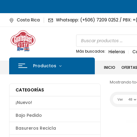
Costa Rica
Whatsapp: (+506) 7209 0252 / PBX: +
Más buscados:
Hieleras
C
Productos
INICIO
OFERTA
Mostrando tod
CATEGORÍAS
Ver
48
¡Nuevo!
Bajo Pedido
Basureros Recicla