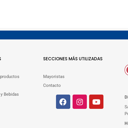
S
SECCIONES MÁS UTILIZADAS
 productos
Mayoristas
Contacto
 y Bebidas
D
S
P
H