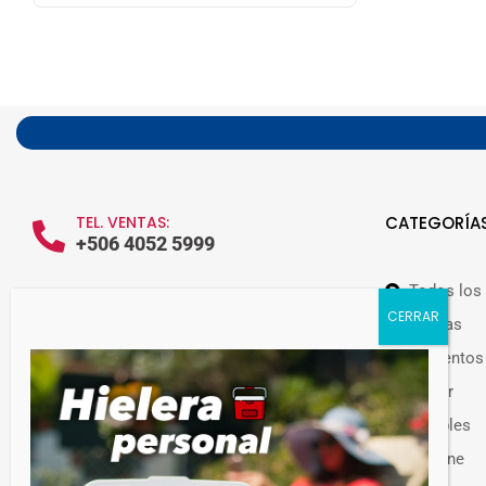
TEL. VENTAS:
CATEGORÍA
+506 4052 5999
Todos los
WHATSAPP VENTAS:
+506 7209 0252
Ofertas
Alimentos
Hogar
Muebles
Guateplast Costa Rica.
Higiene
Fabricante y distribuidor de productos