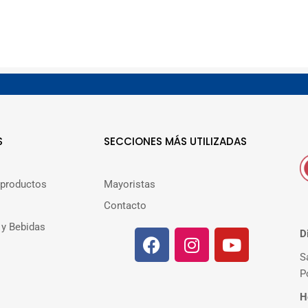
S
SECCIONES MÁS UTILIZADAS
 productos
Mayoristas
Contacto
 y Bebidas
D
S
P
H