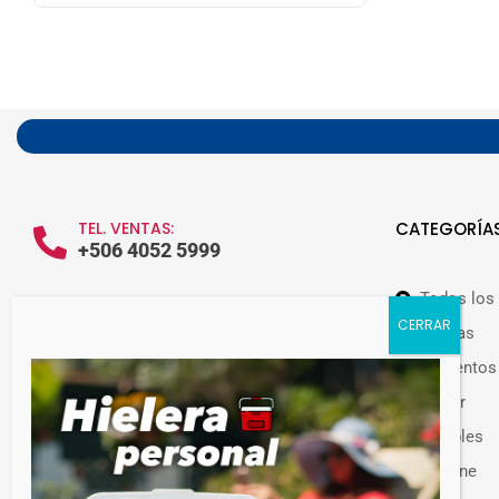
TEL. VENTAS:
CATEGORÍA
+506 4052 5999
Todos los
WHATSAPP VENTAS:
+506 7209 0252
Ofertas
Alimentos
Hogar
Muebles
Guateplast Costa Rica.
Higiene
Fabricante y distribuidor de productos