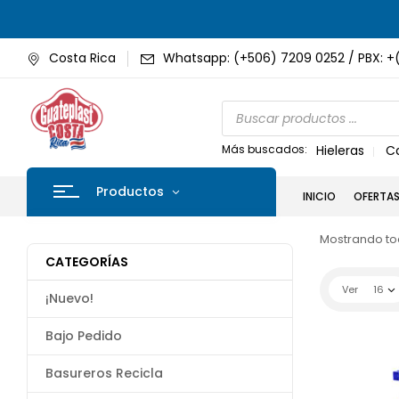
Costa Rica
Whatsapp: (+506) 7209 0252 / PBX: +
Más buscados:
Hieleras
C
Productos
INICIO
OFERTA
Mostrando tod
CATEGORÍAS
Ver
16
¡Nuevo!
Bajo Pedido
Basureros Recicla