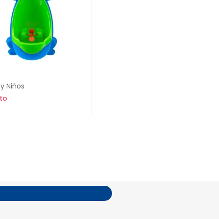
y Niños
ito