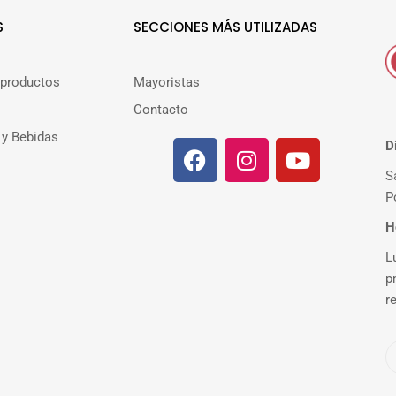
S
SECCIONES MÁS UTILIZADAS
 productos
Mayoristas
Contacto
 y Bebidas
D
S
P
H
L
p
r