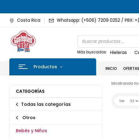
Costa Rica
Whatsapp: (+506) 7209 0252 / PBX: +
Más buscados:
Hieleras
C
Productos
INICIO
OFERTA
Mostrando tod
CATEGORÍAS
Ver
32
Todas las categorías
Otros
Bebés y Niños