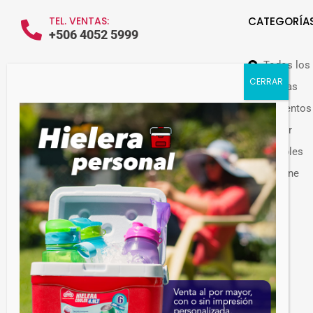
TEL. VENTAS:
CATEGORÍA
+506 4052 5999
Todos los
WHATSAPP VENTAS:
+506 7209 0252
Ofertas
Alimentos
Hogar
Muebles
Guateplast Costa Rica.
Higiene
Fabricante y distribuidor de productos
Otros
plásticos.
Venta de productos plásticos por mayor en
Costa Rica. Más de 300 productos
disponibles.