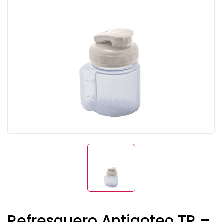
Refresquero Antigoteo TR –