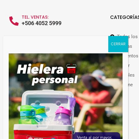
TEL. VENTAS:
CATEGORÍA
+506 4052 5999
Todos los
WHATSAPP VENTAS:
+506 7209 0252
Ofertas
Alimentos
Hogar
Muebles
Guateplast Costa Rica.
Higiene
Fabricante y distribuidor de productos
Otros
plásticos.
Venta de productos plásticos por mayor en
Costa Rica. Más de 300 productos
disponibles.