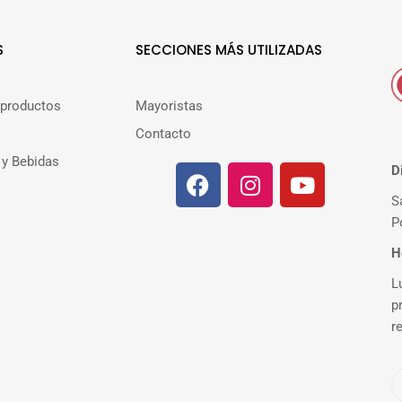
S
SECCIONES MÁS UTILIZADAS
 productos
Mayoristas
Contacto
 y Bebidas
D
S
P
H
L
p
r