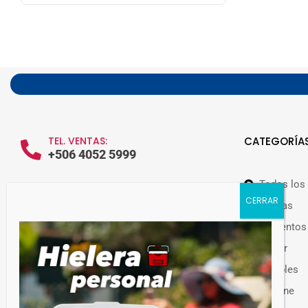
TEL. VENTAS:
CATEGORÍA
+506 4052 5999
Todos los
WHATSAPP VENTAS:
+506 7209 0252
Ofertas
Alimentos
Hogar
Muebles
Guateplast Costa Rica.
Higiene
Fabricante y distribuidor de productos