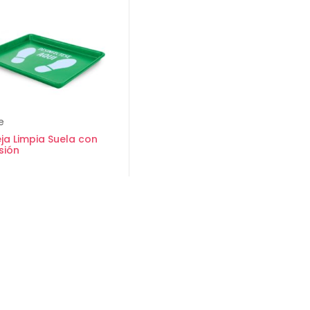
e
ja Limpia Suela con
sión