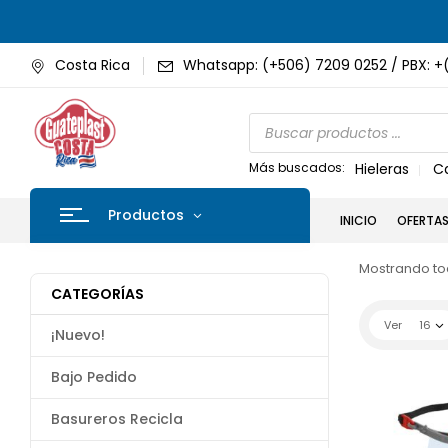
Costa Rica
Whatsapp: (+506) 7209 0252 / PBX: +
Más buscados:
Hieleras
C
Productos
INICIO
OFERTA
Mostrando tod
CATEGORÍAS
Ver
16
¡Nuevo!
Bajo Pedido
Basureros Recicla