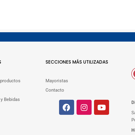
S
SECCIONES MÁS UTILIZADAS
 productos
Mayoristas
Contacto
 y Bebidas
D
S
P
H