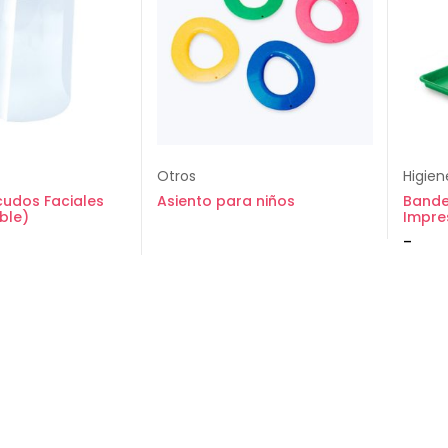
Otros
Higien
cudos Faciales
Asiento para niños
Bande
ble)
Impre
-