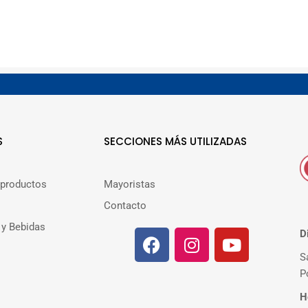
S
SECCIONES MÁS UTILIZADAS
 productos
Mayoristas
Contacto
 y Bebidas
D
S
P
H