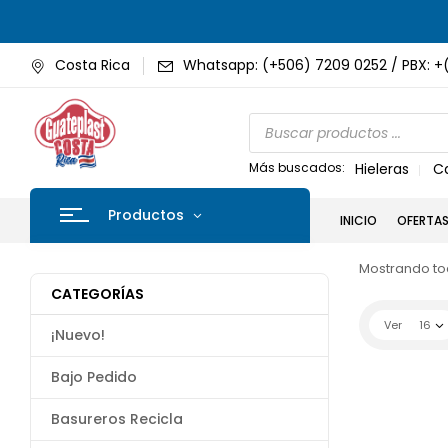
Costa Rica
Whatsapp: (+506) 7209 0252 / PBX: +
Más buscados:
Hieleras
C
Productos
INICIO
OFERTA
Mostrando tod
CATEGORÍAS
Ver
16
¡Nuevo!
Bajo Pedido
Basureros Recicla