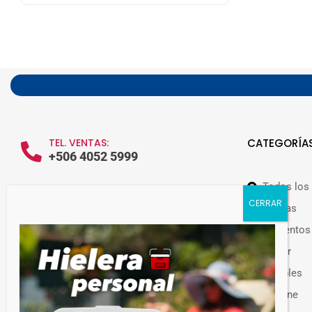
TEL. VENTAS:
CATEGORÍA
+506 4052 5999
Todos los
WHATSAPP VENTAS:
+506 7209 0252
Ofertas
Alimentos
Hogar
Muebles
Guateplast Costa Rica.
Higiene
Fabricante y distribuidor de productos