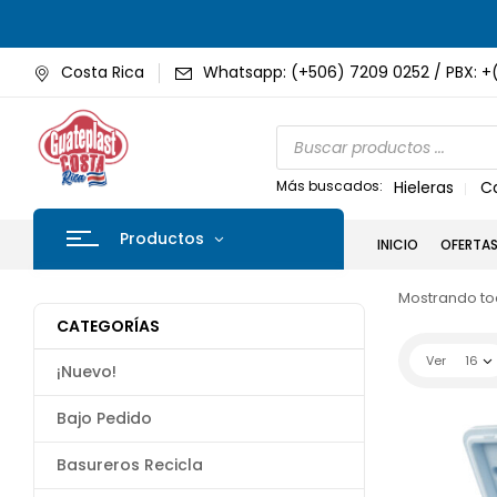
Costa Rica
Whatsapp: (+506) 7209 0252 / PBX: +
Más buscados:
Hieleras
C
Productos
INICIO
OFERTA
Mostrando tod
CATEGORÍAS
Ver
16
¡Nuevo!
Bajo Pedido
Basureros Recicla