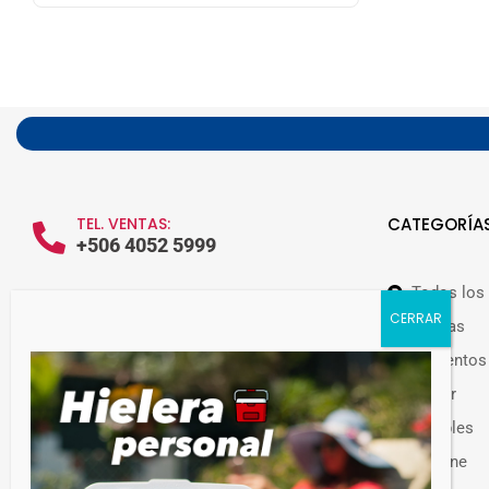
TEL. VENTAS:
CATEGORÍA
+506 4052 5999
Todos los
WHATSAPP VENTAS:
+506 7209 0252
Ofertas
Alimentos
Hogar
Muebles
Guateplast Costa Rica.
Higiene
Fabricante y distribuidor de productos