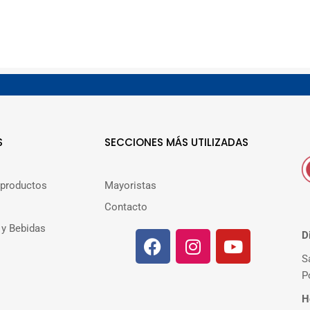
S
SECCIONES MÁS UTILIZADAS
 productos
Mayoristas
Contacto
 y Bebidas
D
S
P
H