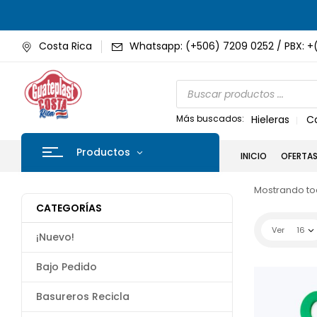
Costa Rica
Whatsapp: (+506) 7209 0252 / PBX: +
Más buscados:
Hieleras
C
Productos
INICIO
OFERTA
Mostrando tod
CATEGORÍAS
Ver
16
¡Nuevo!
Bajo Pedido
Basureros Recicla