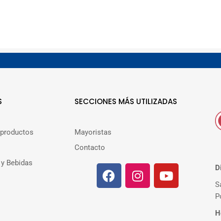
S
SECCIONES MÁS UTILIZADAS
 productos
Mayoristas
Contacto
 y Bebidas
D
S
P
H