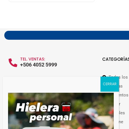
TEL. VENTAS:
CATEGORÍA
+506 4052 5999
Todos los
WHATSAPP VENTAS:
+506 7209 0252
Ofertas
Alimentos
Hogar
Muebles
Guateplast Costa Rica.
Higiene
Fabricante y distribuidor de productos