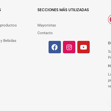
S
SECCIONES MÁS UTILIZADAS
 productos
Mayoristas
Contacto
 y Bebidas
D
S
P
H
L
p
r