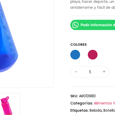
playa, hacer deporte, un
antiderrame y fácil de abr
Pedir información 
COLORES
SKU:
AR013980
Categorías:
Alimentos Y
Etiquetas:
Bebida
,
Botell