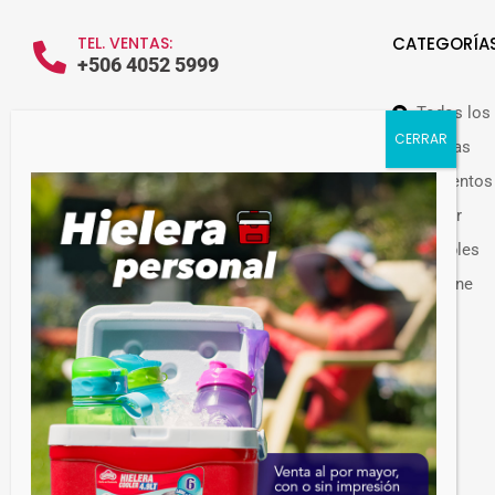
TEL. VENTAS:
CATEGORÍA
+506 4052 5999
Todos los
WHATSAPP VENTAS:
+506 7209 0252
Ofertas
Alimentos
Hogar
Muebles
Guateplast Costa Rica.
Higiene
Fabricante y distribuidor de productos
Otros
plásticos.
Venta de productos plásticos por mayor en
Costa Rica. Más de 300 productos
disponibles.