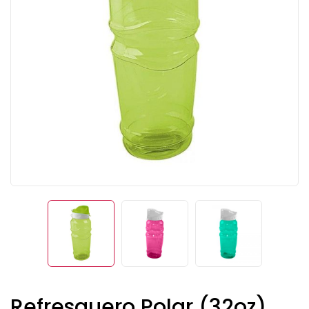
Refresquero Polar (32oz)