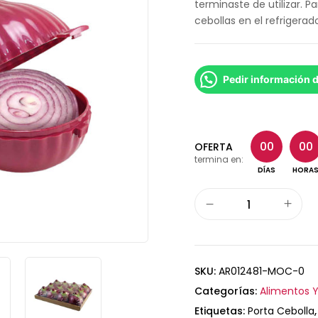
terminaste de utilizar. P
cebollas en el refrigerado
Pedir información 
00
00
OFERTA
termina en:
DÍAS
HORA
SKU:
AR012481-MOC-0
Categorías:
Alimentos Y
Etiquetas:
Porta Cebolla