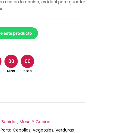
ara uso en la cocina, es ideal para guardar
r.
de este producto
00
00
S
MINS
SEGS
 Bebidas
,
Mesa Y Cocina
,
Porta Cebollas
,
Vegetales
,
Verduras