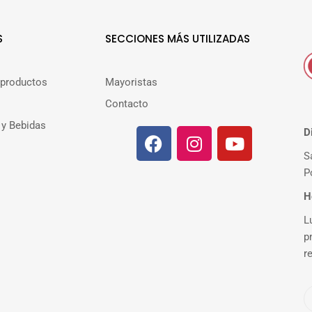
S
SECCIONES MÁS UTILIZADAS
 productos
Mayoristas
Contacto
 y Bebidas
D
S
P
H
L
p
r