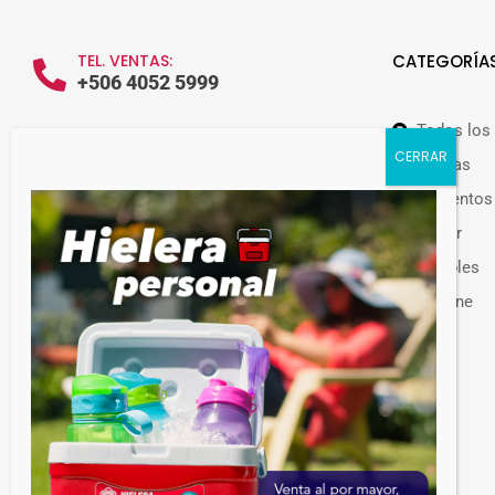
TEL. VENTAS:
CATEGORÍA
+506 4052 5999
Todos los
WHATSAPP VENTAS:
+506 7209 0252
Ofertas
Alimentos
Hogar
Muebles
Guateplast Costa Rica.
Higiene
Fabricante y distribuidor de productos
Otros
plásticos.
Venta de productos plásticos por mayor en
Costa Rica. Más de 300 productos
disponibles.