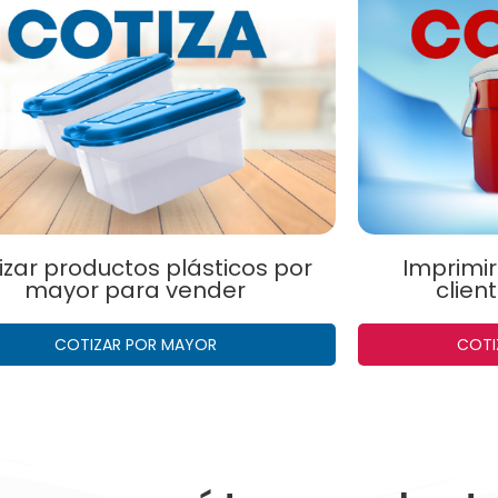
izar productos plásticos por
Imprimi
mayor para vender
clien
COTIZAR POR MAYOR
COTI