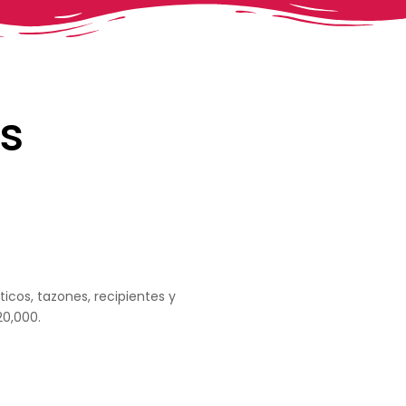
s
icos, tazones, recipientes y
20,000.