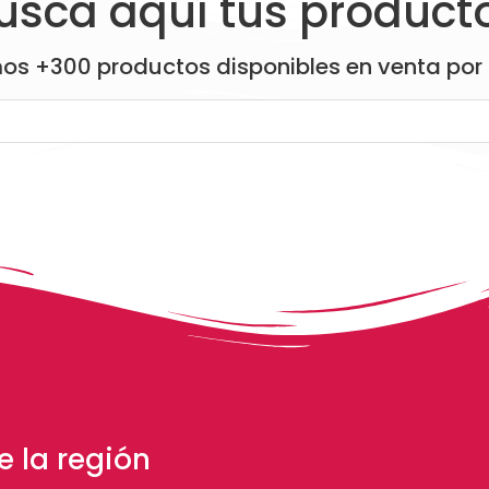
usca aquí tus product
os +300 productos disponibles en venta por
 la región