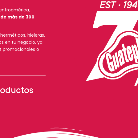
Centroamérica,
 de más de 300
erméticos, hieleras,
os en tu negocio, ya
os promocionales o
roductos