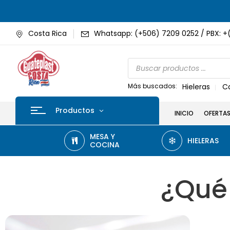
Costa Rica
Whatsapp: (+506) 7209 0252 / PBX: +
Más buscados:
Hieleras
C
Productos
INICIO
OFERTA
MESA Y
HIELERAS
COCINA
¿Qué