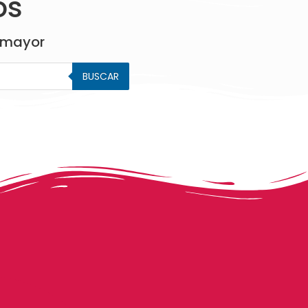
os
 mayor
BUSCAR